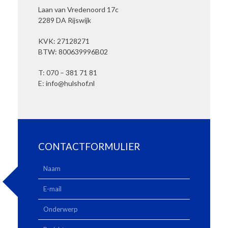
Laan van Vredenoord 17c
2289 DA Rijswijk
KVK: 27128271
BTW: 800639996B02
T:
070 – 381 71 81
E:
info@hulshof.nl
CONTACTFORMULIER