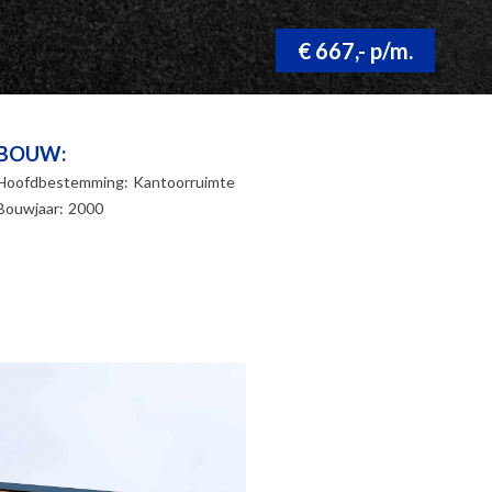
€ 667,- p/m.
BOUW:
Hoofdbestemming:
Kantoorruimte
Bouwjaar:
2000