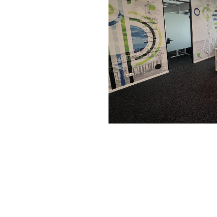
‘S-GRAVENHAGE –
UNIT B2.13
TAUBER 52
Een afsluitba