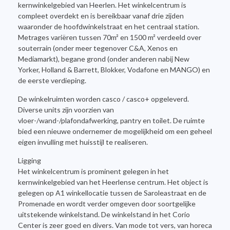
kernwinkelgebied van Heerlen. Het winkelcentrum is
compleet overdekt en is bereikbaar vanaf drie zijden
waaronder de hoofdwinkelstraat en het centraal station.
Metrages variëren tussen 70m² en 1500 m² verdeeld over
souterrain (onder meer tegenover C&A, Xenos en
Mediamarkt), begane grond (onder anderen nabij New
Yorker, Holland & Barrett, Blokker, Vodafone en MANGO) en
de eerste verdieping.
De winkelruimten worden casco / casco+ opgeleverd.
Diverse units zijn voorzien van
vloer-/wand-/plafondafwerking, pantry en toilet. De ruimte
bied een nieuwe ondernemer de mogelijkheid om een geheel
eigen invulling met huisstijl te realiseren.
Ligging
Het winkelcentrum is prominent gelegen in het
kernwinkelgebied van het Heerlense centrum. Het object is
gelegen op A1 winkellocatie tussen de Saroleastraat en de
Promenade en wordt verder omgeven door soortgelijke
uitstekende winkelstand. De winkelstand in het Corio
Center is zeer goed en divers. Van mode tot vers, van horeca