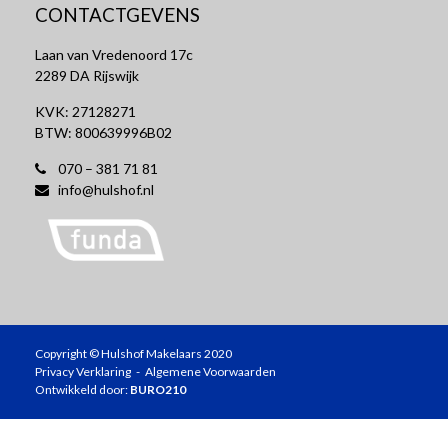
CONTACTGEVENS
Laan van Vredenoord 17c
2289 DA Rijswijk
KVK: 27128271
BTW: 800639996B02
070 – 381 71 81
info@hulshof.nl
Copyright © Hulshof Makelaars 2020
Privacy Verklaring
-
Algemene Voorwaarden
Ontwikkeld door:
BURO210